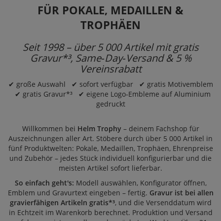
FÜR POKALE, MEDAILLEN &
TROPHÄEN
Seit 1998 – über 5 000 Artikel mit gratis
Gravur*³, Same‑Day‑Versand & 5 %
Vereinsrabatt
✔ große Auswahl ✔ sofort verfügbar ✔ gratis Motivemblem
✔ gratis Gravur*³ ✔ eigene Logo‑Embleme auf Aluminium
gedruckt
Willkommen bei
Helm Trophy
– deinem Fachshop für
Auszeichnungen aller Art. Stöbere durch über 5 000 Artikel in
fünf Produktwelten:
Pokale
,
Medaillen
,
Trophäen
,
Ehrenpreise
und
Zubehör
– jedes Stück individuell konfigurierbar und die
meisten Artikel sofort lieferbar.
So einfach geht's:
Modell auswählen, Konfigurator öffnen,
Emblem und Gravurtext eingeben – fertig.
Gravur ist bei allen
gravierfähigen Artikeln gratis*³
, und die Versenddatum wird
in Echtzeit im Warenkorb berechnet. Produktion und Versand