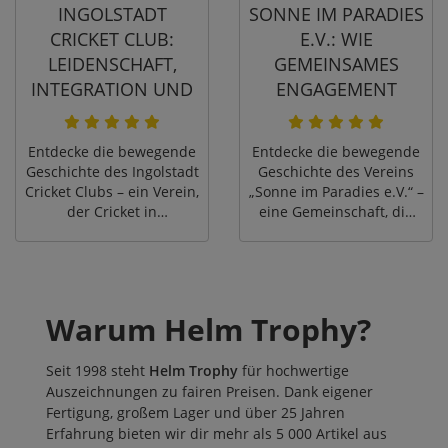
INGOLSTADT
SONNE IM PARADIES
macht.
CRICKET CLUB:
E.V.: WIE
LEIDENSCHAFT,
GEMEINSAMES
INTEGRATION UND
ENGAGEMENT
GROSSER T
GRENZEN
EAMGEIST!
ÜBERWINDET
Entdecke die bewegende
Entdecke die bewegende
Geschichte des Ingolstadt
Geschichte des Vereins
Cricket Clubs – ein Verein,
„Sonne im Paradies e.V.“ –
der Cricket in
eine Gemeinschaft, die
Deutschland etabliert,
durch soziales
Integration fördert und
Engagement,
sportliche wie
Integrationsprojekte und
menschliche Erfolge
gemeinsame sportliche
feiert!
Aktivitäten Menschen
Warum Helm Trophy?
verbindet und Barrieren
überwindet.
Seit 1998 steht
Helm Trophy
für hochwertige
Auszeichnungen zu fairen Preisen. Dank eigener
Fertigung, großem Lager und über 25 Jahren
Erfahrung bieten wir dir mehr als 5 000 Artikel aus