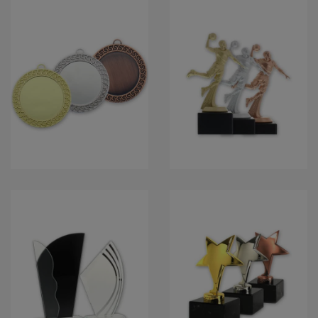
MEDAILLEN
POKALFIGUREN
TROPHÄEN
EHRENPREISE