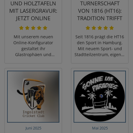
UND HOLZTAFELN
TURNERSCHAFT
MIT LASERGRAVUR:
VON 1816 (HT16):
JETZT ONLINE
TRADITION TRIFFT
SELBST GESTALTEN
AUFBRUCH
– MIT LIVE-
Mit unserem neuen
Seit 1816 prägt die HT16
VORSCHAU
Online-Konfigurator
den Sport in Hamburg.
gestaltet ihr
Mit neuem Sport‑ und
Glastrophäen und
Stadtteilzentrum, eigener
Holztafeln mit
Kletterhalle und
Lasergravur in wenigen
Angeboten von Judo bis
Minuten selbst: Logo
Rehasport zeigt der
hochladen, Texte setzen,
Verein, wie Tradition und
in der Live-Vorschau
Moderne
prüfen und direkt
zusammenfinden –
bestellen. Im Beitrag
getragen von
zeigen wir euch Schritt
Gemeinschaft, Mut und
für Schritt, wie ihr aus
Weitsicht.
Standard-Trophäen
individuelle Awards für
Verein, Unternehmen
Juni 2025
Mai 2025
oder besondere Events