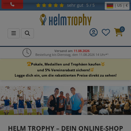
sehr gut
5 / 5
| US | €
0
Versand am
11.08.2026
Bestellung bis Dienstag, den 11.08.2026 14 Uhr*¹
🏆
🥇
Pokale, Medaillen und Trophäen kaufen
🛒
und 5% Vereinsrabatt sichern!
Logge dich ein, um die rabattierten Preise direkt zu sehen!
HELM TROPHY – DEIN ONLINE‑SHOP