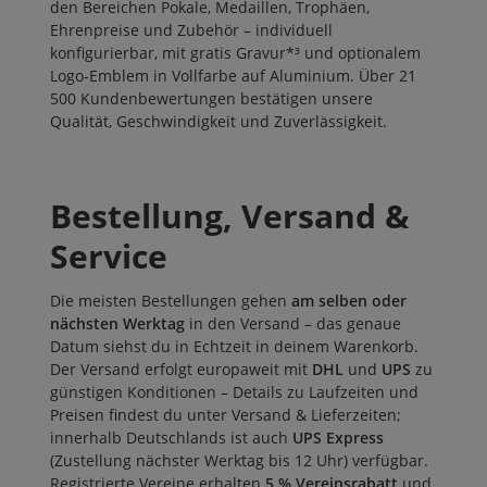
den Bereichen
Pokale
,
Medaillen
,
Trophäen
,
Ehrenpreise
und
Zubehör
– individuell
konfigurierbar, mit gratis Gravur*³ und optionalem
Logo‑Emblem in Vollfarbe auf Aluminium. Über
21
500 Kundenbewertungen
bestätigen unsere
Qualität, Geschwindigkeit und Zuverlässigkeit.
Bestellung, Versand &
Service
Die meisten Bestellungen gehen
am selben oder
nächsten Werktag
in den Versand – das genaue
Datum siehst du in Echtzeit in deinem Warenkorb.
Der Versand erfolgt europaweit mit
DHL
und
UPS
zu
günstigen Konditionen – Details zu Laufzeiten und
Preisen findest du unter
Versand & Lieferzeiten
;
innerhalb Deutschlands ist auch
UPS Express
(Zustellung nächster Werktag bis 12 Uhr) verfügbar.
Registrierte Vereine erhalten
5 % Vereinsrabatt
und